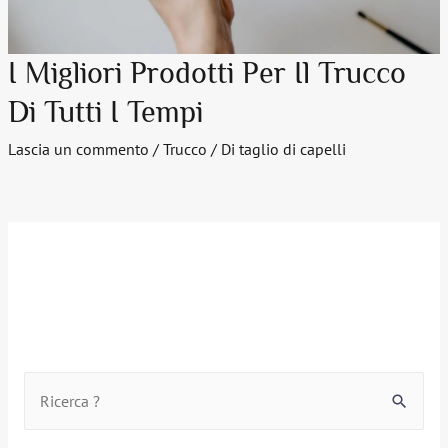
I Migliori Prodotti Per Il Trucco
Di Tutti I Tempi
Lascia un commento
/
Trucco
/ Di
taglio di capelli
C
e